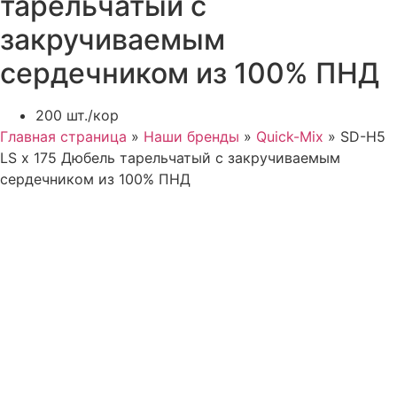
тарельчатый с
закручиваемым
сердечником из 100% ПНД
200 шт./кор
Главная страница
»
Наши бренды
»
Quick-Mix
»
SD-H5
LS x 175 Дюбель тарельчатый с закручиваемым
сердечником из 100% ПНД
тм Зиверт Россия
г.
Москва
выставочный зал, showroom:
м. Тушино
ул. Василия Петушкова, д.3 кор.3, стр.3
Номер телефона:
+7 (495) 223-38-71
Email: admin@klinkerprom.ru