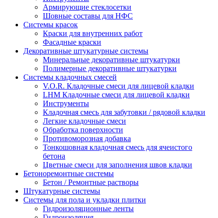
Армирующие стеклосетки
Шовные составы для НФС
Cистемы красок
Краски для внутренних работ
Фасадные краски
Декоративные штукатурные системы
Минеральные декоративные штукатурки
Полимерные декоративные штукатурки
Системы кладочных смесей
V.O.R. Кладочные смеси для лицевой кладки
LHM Кладочные смеси для лицевой кладки
Инструменты
Кладочная смесь для забутовки / рядовой кладки
Легкие кладочные смеси
Обработка поверхности
Противоморозная добавка
Тонкошовная кладочная смесь для ячеистого
бетона
Цветные смеси для заполнения швов кладки
Бетоноремонтные системы
Бетон / Ремонтные растворы
Штукатурные системы
Cистемы для пола и укладки плитки
Гидроизоляционные ленты
Гидроизоляция