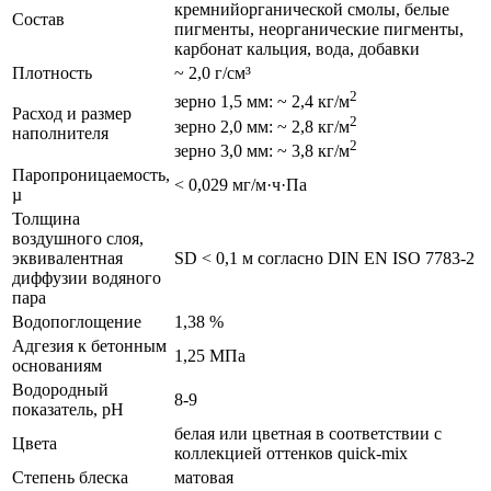
кремнийорганической смолы, белые
Состав
пигменты, неорганические пигменты,
карбонат кальция, вода, добавки
Плотность
~ 2,0 г/см³
2
зерно 1,5 мм: ~ 2,4 кг/м
Расход и размер
2
зерно 2,0 мм: ~ 2,8 кг/м
наполнителя
2
зерно 3,0 мм: ~ 3,8 кг/м
Паропроницаемость,
< 0,029 мг/м·ч·Па
µ
Толщина
воздушного слоя,
эквивалентная
SD < 0,1 м согласно DIN EN ISO 7783-2
диффузии водяного
пара
Водопоглощение
1,38 %
Адгезия к бетонным
1,25 МПа
основаниям
Водородный
8-9
показатель, рН
белая или цветная в соответствии с
Цвета
коллекцией оттенков quick-mix
Степень блеска
матовая