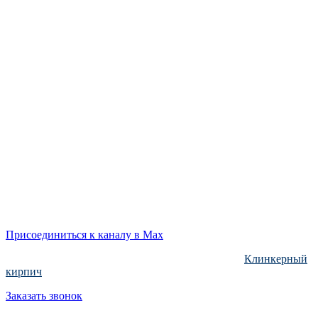
Email: admin@klinkerprom.ru
тм Зиверт Россия
г.
Санкт-Петербург
выставочный зал, showroom :
м. Парнас ул. Михаила Дудина д. 11 оф. 34
м. Лиговский пр-т ул. Тосина д. 6
Номер телефона:
+7 (812) 332-52-78
Email: admin@klinkerprom.ru
Присоединиться к каналу в Max
тм Зиверт Россия проект ООО «Клинкер Пром»
Клинкерный
кирпич
Заказать звонок