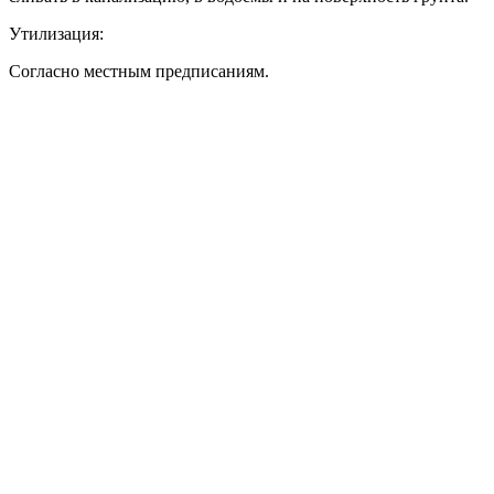
Утилизация:
Согласно местным предписаниям.
тм Зиверт Россия
г.
Москва
выставочный зал, showroom:
м. Тушино
ул. Василия Петушкова, д.3 кор.3, стр.3
Номер телефона:
+7 (495) 223-38-71
Email: admin@klinkerprom.ru
тм Зиверт Россия
г.
Москва
выставочный зал, showroom:
м. ВДНХ м. Бабушкинская
Ярославское ш. 19 стр.1
БЦ «Соле Молл»
Номер телефона:
+7 (495) 788-77-02