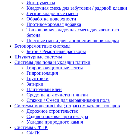
Инструменты
Кладочная смесь для забутовки / рядовой кладки
Легкие кладочные смеси
Обработка поверхности
Противоморозная добавка
Тонкошовная кладочная смесь для ячеистого
бетона
Цветные смеси для заполнения швов кладки
Бетоноремонтные системы
Бетон / Ремонтные растворы
Штукатурные системы
Cистемы для пола и укладки плитки
Гидроизоляционные ленты
Гидроизоляция
Грунтовки
Затирки
Плиточный клей
Средства для очистки плитки
Стяжки / Смеси для выравнивания пола
Системы мощения tubag с трассом каталог товаров
Дорожное строительство
Садово-парковая архитектура
Укладка природного камня
Системы СФТК
СФТК