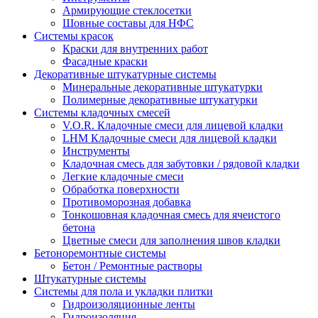
Армирующие стеклосетки
Шовные составы для НФС
Cистемы красок
Краски для внутренних работ
Фасадные краски
Декоративные штукатурные системы
Минеральные декоративные штукатурки
Полимерные декоративные штукатурки
Системы кладочных смесей
V.O.R. Кладочные смеси для лицевой кладки
LHM Кладочные смеси для лицевой кладки
Инструменты
Кладочная смесь для забутовки / рядовой кладки
Легкие кладочные смеси
Обработка поверхности
Противоморозная добавка
Тонкошовная кладочная смесь для ячеистого
бетона
Цветные смеси для заполнения швов кладки
Бетоноремонтные системы
Бетон / Ремонтные растворы
Штукатурные системы
Cистемы для пола и укладки плитки
Гидроизоляционные ленты
Гидроизоляция