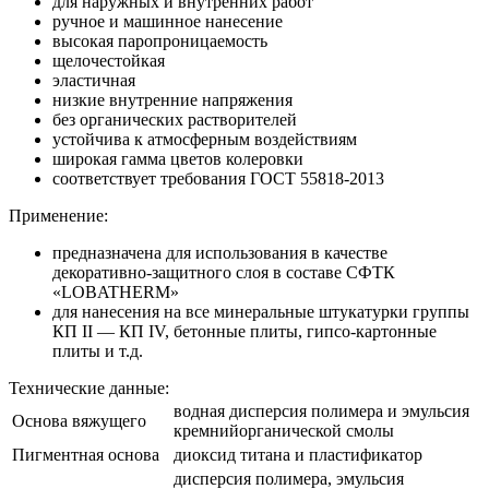
для наружных и внутренних работ
ручное и машинное нанесение
высокая паропроницаемость
щелочестойкая
эластичная
низкие внутренние напряжения
без органических растворителей
устойчива к атмосферным воздействиям
широкая гамма цветов колеровки
соответствует требования ГОСТ 55818-2013
Применение:
предназначена для использования в качестве
декоративно-защитного слоя в составе СФТК
«LOBATHERM»
для нанесения на все минеральные штукатурки группы
КП II — КП IV, бетонные плиты, гипсо-картонные
плиты и т.д.
Технические данные:
водная дисперсия полимера и эмульсия
Основа вяжущего
кремнийорганической смолы
Пигментная основа
диоксид титана и пластификатор
дисперсия полимера, эмульсия