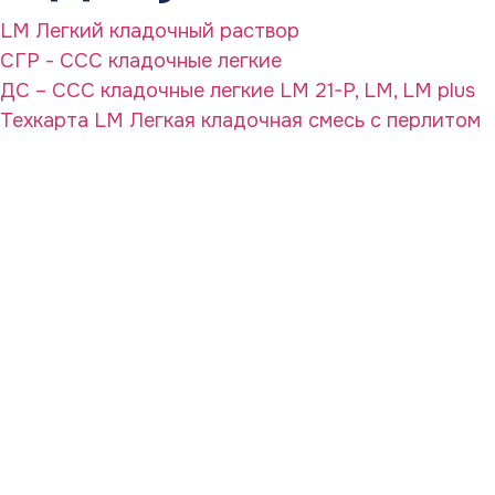
LM Легкий кладочный раствор
СГР - CCC кладочные легкие
ДС – ССС кладочные легкие LM 21-P, LM, LM plus
Техкарта LM Легкая кладочная смесь с перлитом
тм Зиверт Россия
г.
Москва
выставочный зал, showroom:
м. Тушино
ул. Василия Петушкова, д.3 кор.3, стр.3
Номер телефона:
+7 (495) 223-38-71
Email: admin@klinkerprom.ru
тм Зиверт Россия
г.
Москва
выставочный зал, showroom: