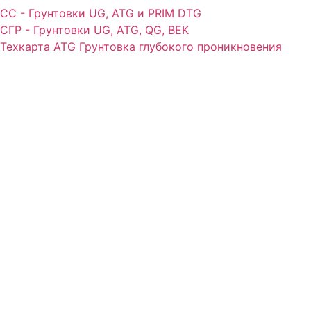
СС - Грунтовки UG, ATG и PRIM DTG
CГР - Грунтовки UG, ATG, QG, BEK
Техкарта ATG Грунтовка глубокого проникновения
тм Зиверт Россия
г.
Москва
выставочный зал, showroom:
м. Тушино
ул. Василия Петушкова, д.3 кор.3, стр.3
Номер телефона:
+7 (495) 223-38-71
Email: admin@klinkerprom.ru
тм Зиверт Россия