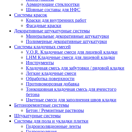
Армирующие стеклосетки
Шовные составы для НФС
Cистемы красок
Краски для внутренних работ
Фасадные краски
Декоративные штукатурные системы
Минеральные декоративные штукатурки
Полимерные декоративные штукатурки
Системы кладочных смесей
V.O.R. Кладочные смеси для лицевой кладки
LHM Кладочные смеси для лицевой кладки
Инструменты
Кладочная смесь для забутовки / рядовой кладки
Легкие кладочные смеси
Обработка поверхности
Противоморозная добавка
Тонкошовная кладочная смесь для ячеистого
бетона
Цветные смеси для заполнения швов кладки
Бетоноремонтные системы
Бетон / Ремонтные растворы
Штукатурные системы
Cистемы для пола и укладки плитки
Гидроизоляционные ленты
Гидроизоляция