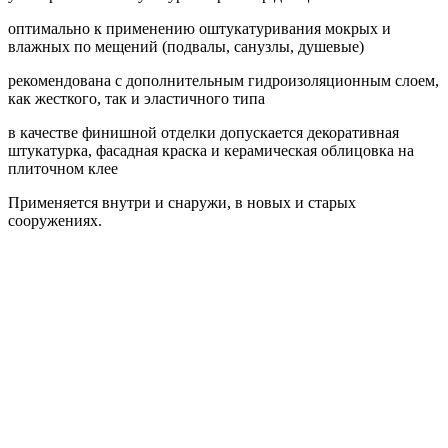
оптимально к применению оштукатуривания мокрых и
влажных по мещений (подвалы, санузлы, душевые)
рекомендована с дополнительным гидроизоляционным слоем,
как жесткого, так и эластичного типа
в качестве финишной отделки допускается декоративная
штукатурка, фасадная краска и керамическая облицовка на
плиточном клее
Применяется внутри и снаружи, в новых и старых
сооружениях.
тм Зиверт Россия
г.
Москва
выставочный зал, showroom:
м. Тушино
ул. Василия Петушкова, д.3 кор.3, стр.3
Номер телефона:
+7 (495) 223-38-71
Email: admin@klinkerprom.ru