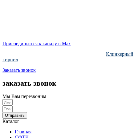
Номер телефона:
+7 (812) 332-52-78
Email: admin@klinkerprom.ru
Присоединиться к каналу в Max
тм Зиверт Россия проект ООО «Клинкер Пром»
Клинкерный
кирпич
Заказать звонок
заказать звонок
Мы Вам перезвоним
Отправить
Каталог
Главная
СФТК