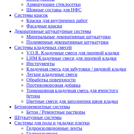
Армирующие стеклосетки
Шовные составы для НФС
Cистемы красок
Краски для внутренних работ
Фасадные краски
Декоративные штукатурные системы
Минеральные декоративные штукатурки
Полимерные декоративные штукатурки
Системы кладочных смесей
V.O.R. Кладочные смеси для лицевой кладки
LHM Кладочные смеси для лицевой кладки
Инструменты
Кладочная смесь для забутовки / рядовой кладки
Легкие кладочные смеси
Обработка поверхности
Противоморозная добавка
Тонкошовная кладочная смесь для ячеистого
бетона
Цветные смеси для заполнения швов кладки
Бетоноремонтные системы
Бетон / Ремонтные растворы
Штукатурные системы
Cистемы для пола и укладки плитки
Гидроизоляционные ленты
Гидроизоляция