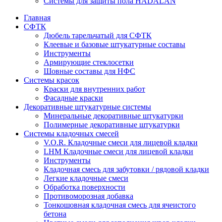
Системы для защиты пола HADALAN
Главная
СФТК
Дюбель тарельчатый для СФТК
Клеевые и базовые штукатурные составы
Инструменты
Армирующие стеклосетки
Шовные составы для НФС
Cистемы красок
Краски для внутренних работ
Фасадные краски
Декоративные штукатурные системы
Минеральные декоративные штукатурки
Полимерные декоративные штукатурки
Системы кладочных смесей
V.O.R. Кладочные смеси для лицевой кладки
LHM Кладочные смеси для лицевой кладки
Инструменты
Кладочная смесь для забутовки / рядовой кладки
Легкие кладочные смеси
Обработка поверхности
Противоморозная добавка
Тонкошовная кладочная смесь для ячеистого
бетона