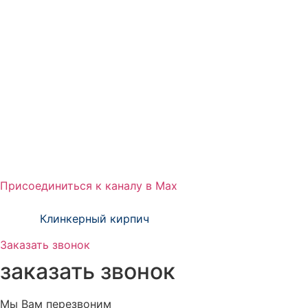
г.
Санкт-Петербург
выставочный зал, showroom :
м. Парнас ул. Михаила Дудина д. 11 оф. 34
м. Лиговский пр-т ул. Тосина д. 6
Номер телефона:
+7 (812) 332-52-78
Email: admin@klinkerprom.ru
Присоединиться к каналу в Max
тм Зиверт Россия проект ООО «Клинкер
Пром»
Клинкерный кирпич
Заказать звонок
заказать звонок
Мы Вам перезвоним