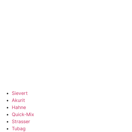
Перейти
к
содержимому
Sievert
Akurit
Hahne
Quick-Mix
Strasser
Tubag