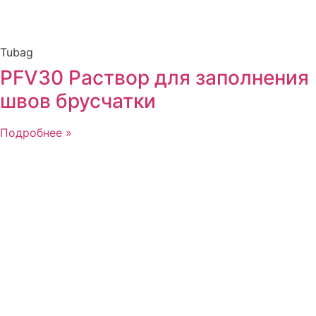
Tubag
PFV30 Раствор для заполнения
швов брусчатки
Подробнее »
тм Зиверт Россия
г.
Москва
выставочный зал, showroom:
м. Тушино
ул. Василия Петушкова, д.3 кор.3, стр.3
Номер телефона:
+7 (495) 223-38-71
Email: admin@klinkerprom.ru
тм Зиверт Россия